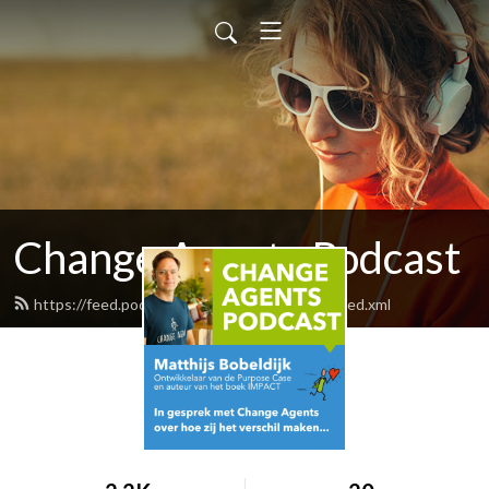
Change Agents Podcast
https://feed.podbean.com/newbusinesslab/feed.xml